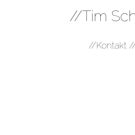
//Tim Sch
//
Kontakt
/